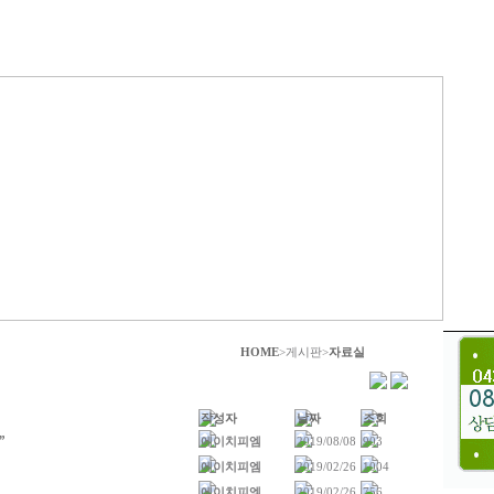
HOME
>게시판>
자료실
작성자
날짜
조회
”
에이치피엠
2019/08/08
903
에이치피엠
2019/02/26
1004
에이치피엠
2019/02/26
756