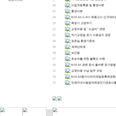
-
26
사업자등록증 및 통장사본
25
통장사본
24
KOLAS-G-013 최종고시 신구대
23
측정기 교정주기
22
교정비용 및 "소급비" 관련
21
차기교정일 표기 사용금지 공문
20
표준실 환경기준표
19
국제단위계
18
보간법
17
초보자를 위한 불확도 이해
16
KOLAS 관련 문서 올바른 표기방법
15
교정비용 수납 업무 규정
14
KOLAS평가사의자격및등록에관
13
인정마크사용및국제공인기관표시를