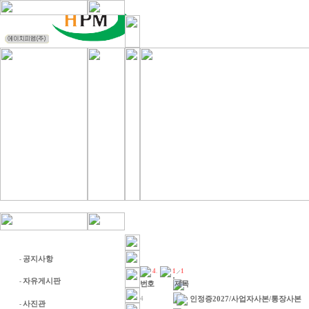
공지사항
-
4
.
1
1
자유게시판
-
번호
제목
인정증2027/사업자사본/통장사본
4
사진관
-