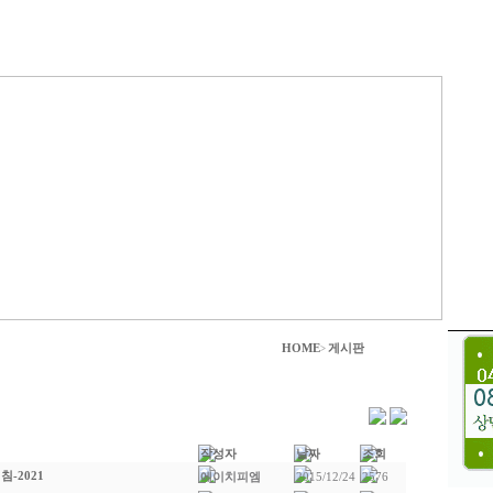
HOME
게시판
>
작성자
날짜
조회
-2021
에이치피엠
2015/12/24
2576