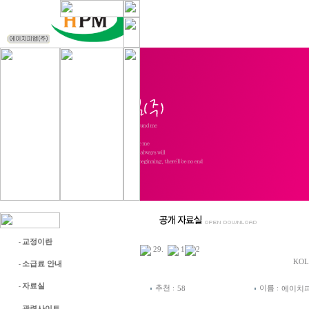
교정이란
-
29
.
1
2
KO
소급료 안내
-
자료실
-
추천 :
이름 :
58
에이치
관련사이트