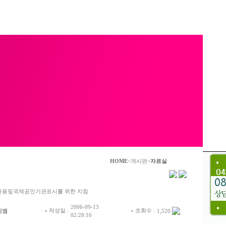
HOME
>게시판>
자료실
사용및국제공인기관표시를 위한 지침
2006-09-13
작성일 :
조회수 :
피엠
1,520
02:28:16