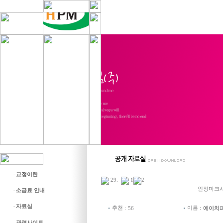
교정이란
-
29
.
1
2
인정마크
소급료 안내
-
자료실
-
추천 :
이름 :
56
에이치
관련사이트