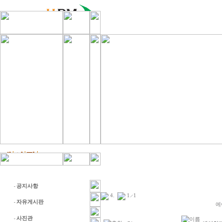
공지사항
-
4
.
1
1
자유게시판
-
에
사진관
이름
-