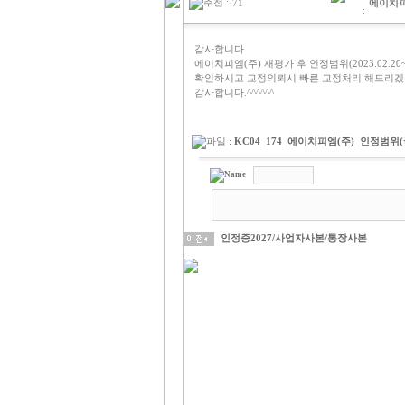
추천 :
71
에이치
:
감사합니다
에이치피엠(주) 재평가 후 인정범위(2023.02.20~2
확인하시고 교정의뢰시 빠른 교정처리 해드리
감사합니다.^^^^^^
파일 :
KC04_174_에이치피엠(주)_인정범위(국문)
Name
인정증2027/사업자사본/통장사본